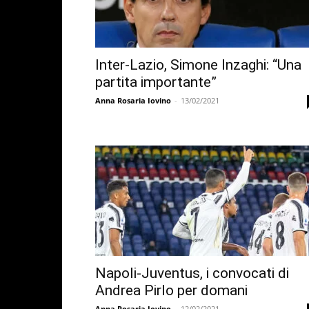
Inter-Lazio, Simone Inzaghi: “Una
partita importante”
Anna Rosaria Iovino
-
13/02/2021
Napoli-Juventus, i convocati di
Andrea Pirlo per domani
Anna Rosaria Iovino
-
12/02/2021