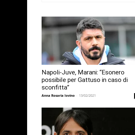
Napoli-Juve, Marani: “Esonero
possibile per Gattuso in caso di
sconfitta”
Anna Rosaria Iovino
-
13/02/2021