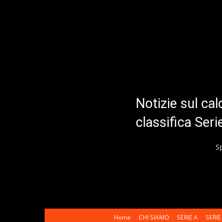
Notizie sul cal
classifica Ser
S
Home
CHI SIAMO
SERIE A
SERIE