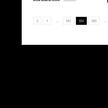
...
...
1
591
592
593