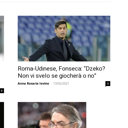
Roma-Udinese, Fonseca: “Dzeko?
Non vi svelo se giocherà o no”
Anna Rosaria Iovino
-
13/02/2021
0
0