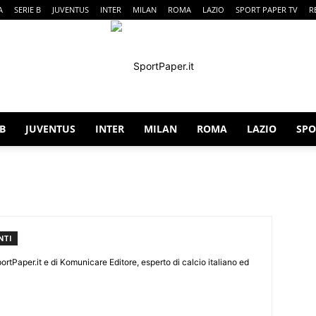
A
SERIE B
JUVENTUS
INTER
MILAN
ROMA
LAZIO
SPORT PAPER TV
R
 B
JUVENTUS
INTER
MILAN
ROMA
LAZIO
SPO
SportPaper
NTI
ortPaper.it e di Komunicare Editore, esperto di calcio italiano ed