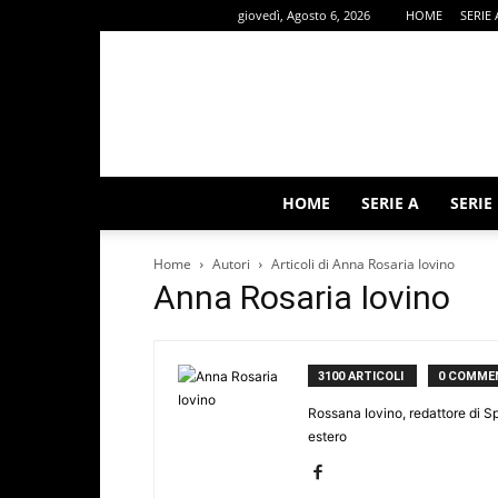
giovedì, Agosto 6, 2026
HOME
SERIE 
HOME
SERIE A
SERIE
Home
Autori
Articoli di Anna Rosaria Iovino
Anna Rosaria Iovino
3100 ARTICOLI
0 COMME
Rossana Iovino, redattore di Sp
estero