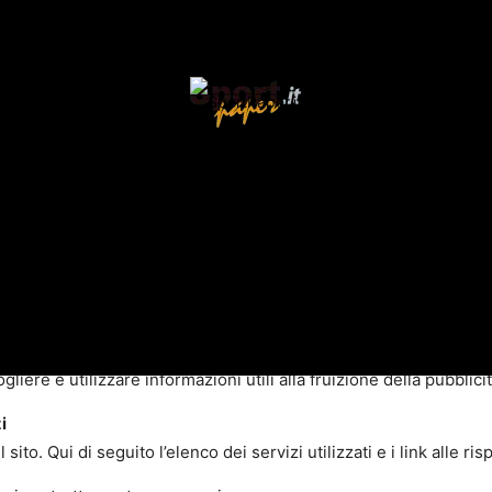
to di funzionare correttamente. Ad esempio, mantengono l’utente
e successive.
lezionate dall’utente durante la navigazione, ad esempio, consen
ti in forma anonima e aggregata, come gli utenti interagiscono con
alfunzionamenti. Questo ci aiuta a migliorare la resa dei nostri sit
 installare cookies per il corretto funzionamento dei servizi ch
iamo di accedere ai link delle tabelle qui di seguito.
.com/it/le-tue-scelte è possibile informarsi sulla pubblicità co
liere e utilizzare informazioni utili alla fruizione della pubblicit
i
o. Qui di seguito l’elenco dei servizi utilizzati e i link alle ris