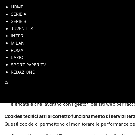
HOME
COOKIE TECNICI
SERIE A
Attività strettamente necessarie al funzionamento
SERIE B
Questi cookies hanno natura tecnica e permettono al si
JUVENTUS
richieda di collegarsi più volte per accedere alle pagin
INTER
Attività di salvataggio delle preferenze
MILAN
Questi cookie permettono di ricordare le preferenze se
ROMA
Attività Statistiche e di Misurazione dell’audience
LAZIO
Questi cookie ci aiutano a capire, attraverso dati raccol
SPORT PAPER TV
sezioni visitate, il tempo trascorso sul sito, eventuali m
REDAZIONE
COOKIE DI PROFILAZIONE DI TERZA PARTE
Facciamo uso di svariati fornitori che possono a loro volta
questi cookie di terza parte e su come disabilitarli vi pregh
Inoltre accedendo alla pagina http://www.youronlinechoices
elencate e che lavorano con i gestori dei siti web per raccog
Cookies tecnici atti al corretto funzionamento di servizi terz
Questi cookie ci permettono di monitorare le performance del sit