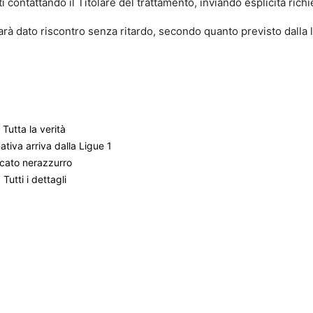
ti contattando il Titolare del trattamento, inviando esplicita rich
rà dato riscontro senza ritardo, secondo quanto previsto dalla 
Tutta la verità
ativa arriva dalla Ligue 1
ercato nerazzurro
utti i dettagli