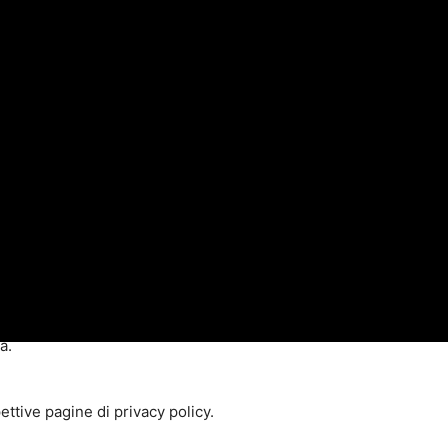
 collegato durante la navigazione evitando che il sito
tono di impostare la lingua.
 i nostri siti internet fornendoci informazioni relative alle
i internet.
e stanno fornendo. Se desiderate avere informazioni relative a
mportamentale oltre che disattivare o attivare le società
à.
pettive pagine di privacy policy.