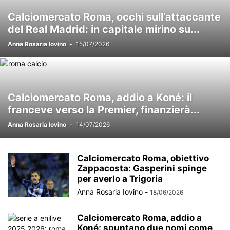
Calciomercato Roma, occhi sull’attaccante
del Real Madrid: in capitale mirino su...
Anna Rosaria Iovino
-
15/07/2026
Calciomercato Roma, addio a Koné: il
franceve verso la Premier, finanzierà...
Anna Rosaria Iovino
-
14/07/2026
Calciomercato Roma, obiettivo
Zappacosta: Gasperini spinge
per averlo a Trigoria
Anna Rosaria Iovino
-
18/06/2026
Calciomercato Roma, addio a
Koné: spuntano due nomi come