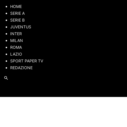
Calciomercato Napoli, De bruyne verso l’Inter Miami? | La situa
HOME
Calciomercato Serie B: Pittarello ad un passo dal Pisa, Sampdo
SERIE A
SERIE B
JUVENTUS
INTER
MILAN
ROMA
LAZIO
SPORT PAPER TV
REDAZIONE