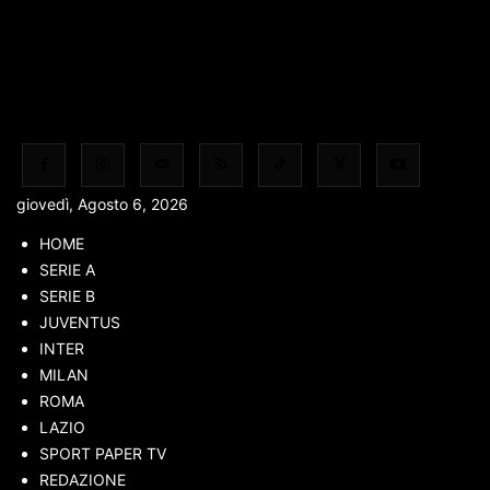
giovedì, Agosto 6, 2026
Home
Lavora con noi
HOME
Lavora con noi
SERIE A
SERIE B
Sei appassionato 
JUVENTUS
INTER
MILAN
desider
ROMA
LAZIO
SPORT PAPER TV
REDAZIONE