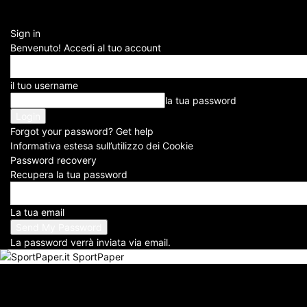
Sign in
Benvenuto! Accedi al tuo account
il tuo username
Se desideri scrivere di cal
la tua password
Forgot your password? Get help
Informativa estesa sull’utilizzo dei Cookie
Password recovery
Recupera la tua password
La tua email
La password verrà inviata via email.
SportPaper
Calciomercato Roma, accordo con l’Atletico Madrid per Molina | T
Calciomercato Atalanta, fatta per Maldini: ora assalto a Sebast
Calciomercato Como, Chalobah e Yan Couto: doppio colpo | Ora