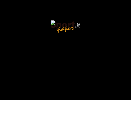
zione
ria su Montipò