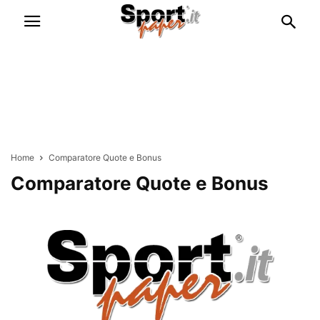
Home
Comparatore Quote e Bonus
Comparatore Quote e Bonus