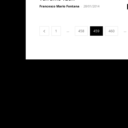
Francesco Mario Fontana
-
28/01/2014
...
...
1
458
459
460