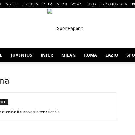
A
SERIE B
JUVENTUS
INTER
MILAN
ROMA
LAZIO
SPORT PAPER TV
R
 B
JUVENTUS
INTER
MILAN
ROMA
LAZIO
SPO
SportPaper
ana
NTI
o di calcio italiano ed internazionale