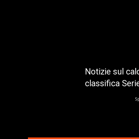
Notizie sul cal
classifica Ser
S