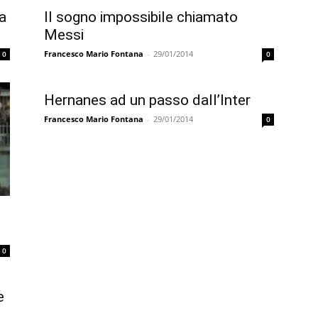
a
Il sogno impossibile chiamato
Messi
Francesco Mario Fontana
-
29/01/2014
0
0
Hernanes ad un passo dall’Inter
Francesco Mario Fontana
-
29/01/2014
0
0
e