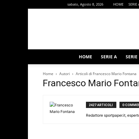
sabato, Agosto 8, 2026
HOME
SERIE 
HOME
SERIE A
SERIE
Home
Autori
Articoli di Francesco Mario Fontana
Francesco Mario Font
2427 ARTICOLI
0 COMME
Redattore sportpaper.it, espert