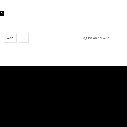
0
486
Pagina 482 di 486