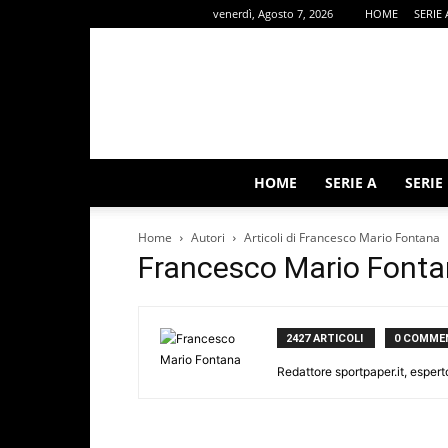
venerdì, Agosto 7, 2026
HOME
SERIE 
HOME
SERIE A
SERIE
Home
Autori
Articoli di Francesco Mario Fontana
Francesco Mario Font
2427 ARTICOLI
0 COMME
Redattore sportpaper.it, espert