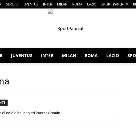
A
SERIE B
JUVENTUS
INTER
MILAN
ROMA
LAZIO
SPORT PAPER TV
R
 B
JUVENTUS
INTER
MILAN
ROMA
LAZIO
SPO
SportPaper
ana
NTI
o di calcio italiano ed internazionale