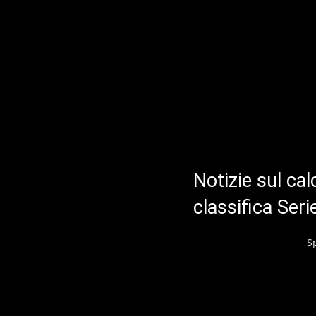
Notizie sul cal
classifica Ser
S