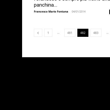
panchina...
Francesco Mario Fontana
-
04/01/2014
...
...
1
481
482
483