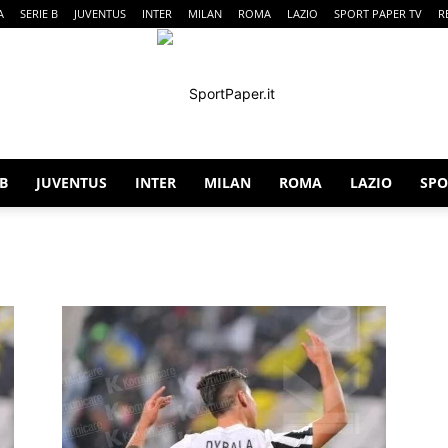
A
SERIE B
JUVENTUS
INTER
MILAN
ROMA
LAZIO
SPORT PAPER TV
R
 B
JUVENTUS
INTER
MILAN
ROMA
LAZIO
SPO
SportPaper