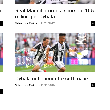
o
Real Madrid pronto a sborsare 105
milioni per Dybala
Salvatore Ciotta
-
11/01/2017
0
0
o
Dybala out ancora tre settimane
Salvatore Ciotta
-
11/11/2016
0
0