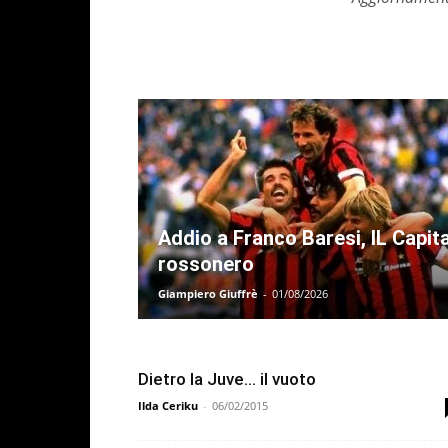
Addio a Franco Baresi, IL Capit
rossonero
Giampiero Giuffrè
-
01/08/2026
Dietro la Juve… il vuoto
Ilda Ceriku
-
06/02/2015