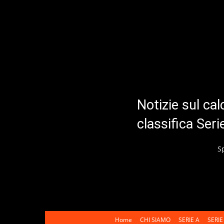
Notizie sul cal
classifica Ser
S
Home
CHI SIAMO
SERIE A
SERIE