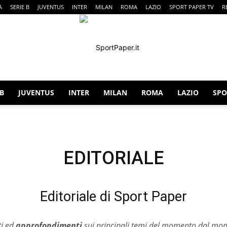
A
SERIE B
JUVENTUS
INTER
MILAN
ROMA
LAZIO
SPORT PAPER TV
R
 B
JUVENTUS
INTER
MILAN
ROMA
LAZIO
SPO
SportPaper
EDITORIALE
Editoriale di Sport Paper
i ed
approfondimenti
sui principali temi del momento dal mon