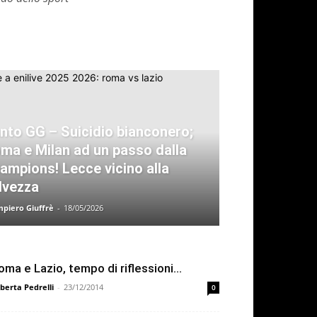
nto GG – Suicidio bianconero;
ma e Milan ad un passo dalla
ampions! Lecce vicino alla
lvezza
piero Giuffrè
-
18/05/2026
oma e Lazio, tempo di riflessioni…
berta Pedrelli
-
23/12/2014
0