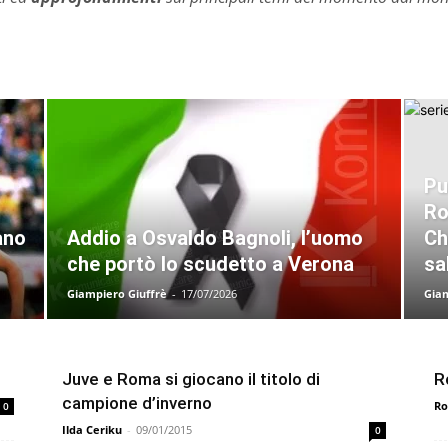
Pu
Ro
ano
Addio a Osvaldo Bagnoli, l’uomo
Ch
che portò lo scudetto a Verona
sa
Giampiero Giuffrè
-
17/07/2026
Giam
Juve e Roma si giocano il titolo di
R
campione d’inverno
Ro
0
Ilda Ceriku
-
09/01/2015
0