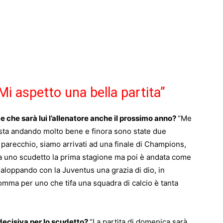
Mi aspetto una bella partita”
 che sarà lui l’allenatore anche il prossimo anno?
“Me
 sta andando molto bene e finora sono state due
parecchio, siamo arrivati ad una finale di Champions,
sa uno scudetto la prima stagione ma poi è andata come
loppando con la Juventus una grazia di dio, in
nsomma per uno che tifa una squadra di calcio è tanta
 decisiva per lo scudetto?
“La partita di domenica sarà