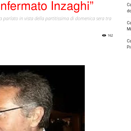
nfermato Inzaghi”
Ca
do
parlato in vista della partitissima di domenica sera tra
Ca
Mi
162
Ca
Pi
p
Telegram