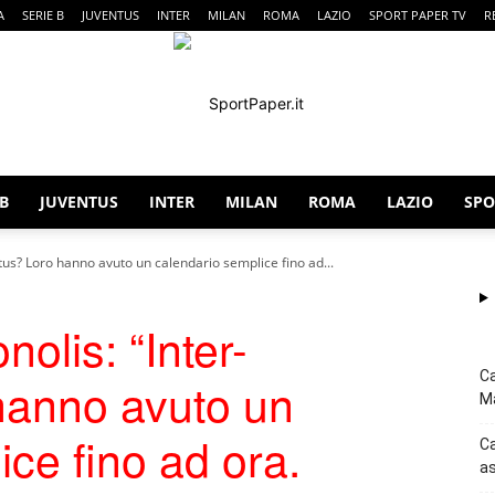
A
SERIE B
JUVENTUS
INTER
MILAN
ROMA
LAZIO
SPORT PAPER TV
R
 B
JUVENTUS
INTER
MILAN
ROMA
LAZIO
SPO
SportPaper
tus? Loro hanno avuto un calendario semplice fino ad...
lis: “Inter-
Ca
hanno avuto un
Ma
ce fino ad ora.
Ca
as