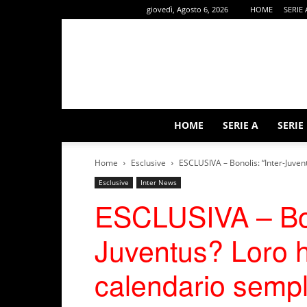
giovedì, Agosto 6, 2026
HOME
SERIE 
HOME
SERIE A
SERIE
Home
Esclusive
ESCLUSIVA – Bonolis: “Inter-Juven
Esclusive
Inter News
ESCLUSIVA – Bono
Juventus? Loro 
calendario sempli