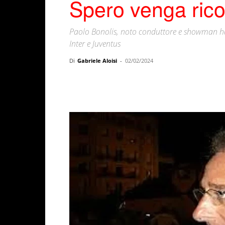
Spero venga rico
Paolo Bonolis, noto conduttore e showman ha 
Inter e Juventus
Di
Gabriele Aloisi
-
02/02/2024
Facebook
X
WhatsAp