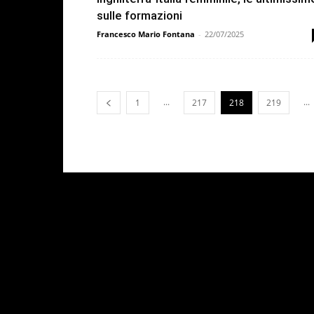
sulle formazioni
Francesco Mario Fontana
-
22/07/2025
...
...
1
217
218
219