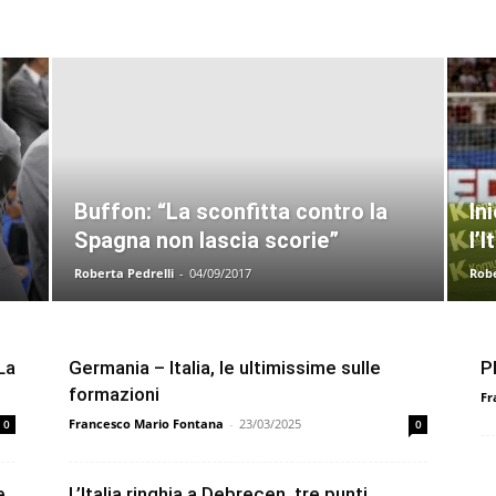
Buffon: “La sconfitta contro la
In
Spagna non lascia scorie”
l’I
Roberta Pedrelli
-
04/09/2017
Robe
La
Germania – Italia, le ultimissime sulle
P
formazioni
Fr
Francesco Mario Fontana
-
23/03/2025
0
0
e
L’Italia ringhia a Debrecen, tre punti