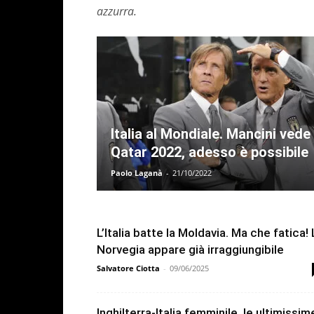
azzurra.
Italia al Mondiale. Mancini vede
Qatar 2022, adesso è possibile
Paolo Laganà
-
21/10/2022
L’Italia batte la Moldavia. Ma che fatica! 
Norvegia appare già irraggiungibile
Salvatore Ciotta
-
09/06/2025
Inghilterra-Italia femminile, le ultimissim