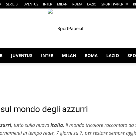
A
SERIE B
JUVENTUS
INTER
MILAN
ROMA
LAZIO
SPORT PAPER TV
R
 B
JUVENTUS
INTER
MILAN
ROMA
LAZIO
SPO
SportPaper
iale
Esclusive
Fantacalcio
Gossip & Curiosità
Italia Nazionale
to sul mondo degli azzurri
zurri
, tutto sulla nuova
Italia
. Il mondo tricolore raccontato da 
iornamenti in tempo reale, 7 giorni su 7, per restare sempre aggi