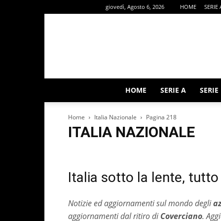
giovedì, Agosto 6, 2026
HOME
SERIE 
HOME
SERIE A
SERIE
Home
Italia Nazionale
Pagina 218
ITALIA NAZIONALE
ALTRI SPORT
Calcio Estero
Calciomercato
Editor
Rubriche
Serie A
Serie B
Italia sotto la lente, tut
Notizie ed aggiornamenti sul mondo degli
az
aggiornamenti dal ritiro di
Coverciano
. Agg