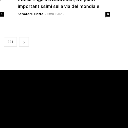
importantissimi sulla via del mondiale
Salvatore Ciotta
-
08/09/2025
0
0
221