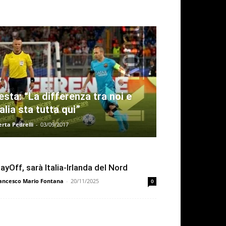
iesta: “La differenza tra noi e
talia sta tutta qui”
rta Pedrelli
-
03/09/2017
layOff, sarà Italia-Irlanda del Nord
ancesco Mario Fontana
-
20/11/2025
0