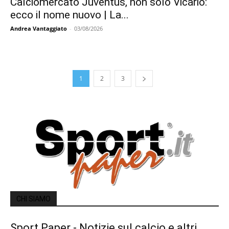
Calciomercato Juventus, non solo Vicario:
ecco il nome nuovo | La...
Andrea Vantaggiato
-
03/08/2026
1
2
3
CHI SIAMO
Sport Paper - Notizie sul calcio e altri