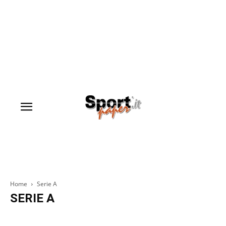
Home
Serie A
SERIE A
Inter News
Juventus News
Lazio News
Milan News
Roma News