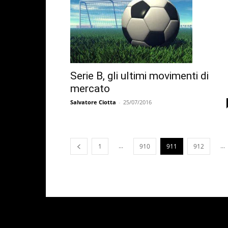
Serie B, gli ultimi movimenti di
mercato
Salvatore Ciotta
-
25/07/2016
...
...
1
910
911
912