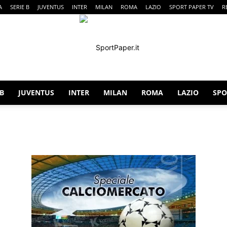
A
SERIE B
JUVENTUS
INTER
MILAN
ROMA
LAZIO
SPORT PAPER TV
R
 B
JUVENTUS
INTER
MILAN
ROMA
LAZIO
SPO
SportPaper