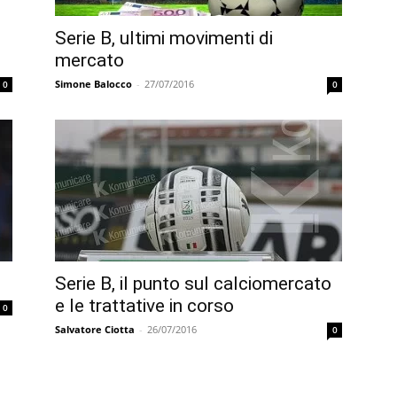
Serie B, ultimi movimenti di
mercato
Simone Balocco
-
27/07/2016
0
0
Serie B, il punto sul calciomercato
e le trattative in corso
0
Salvatore Ciotta
-
26/07/2016
0