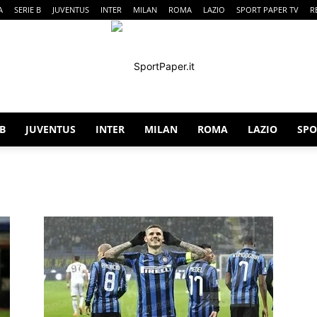
A
SERIE B
JUVENTUS
INTER
MILAN
ROMA
LAZIO
SPORT PAPER TV
R
 B
JUVENTUS
INTER
MILAN
ROMA
LAZIO
SPO
SportPaper