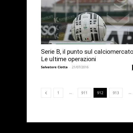
Serie B, il punto sul calciomercato
Le ultime operazioni
Salvatore Ciotta
-
21/07/2016
...
...
1
911
912
913