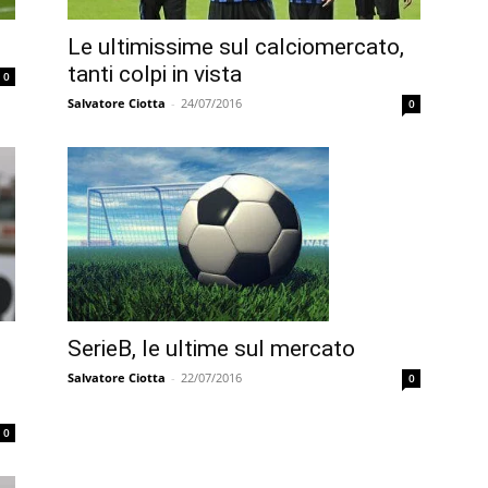
Le ultimissime sul calciomercato,
tanti colpi in vista
0
Salvatore Ciotta
-
24/07/2016
0
SerieB, le ultime sul mercato
Salvatore Ciotta
-
22/07/2016
0
0