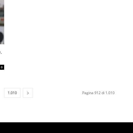
.
0
1.010
Pagina 912 di 1.010