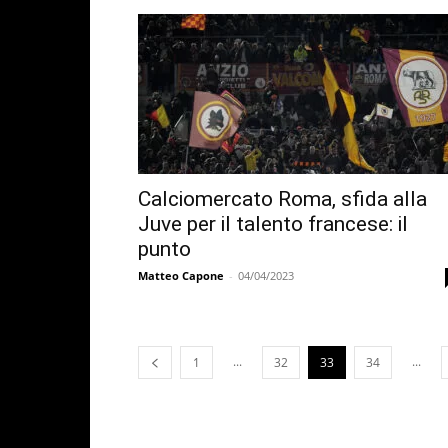
Calciomercato Roma, sfida alla
Juve per il talento francese: il
punto
Matteo Capone
-
04/04/2023
...
...
1
32
33
34