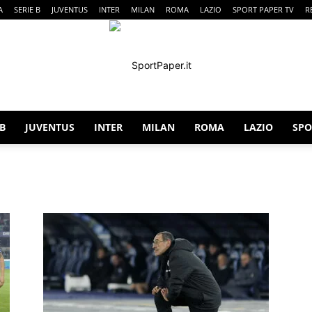
A
SERIE B
JUVENTUS
INTER
MILAN
ROMA
LAZIO
SPORT PAPER TV
R
 B
JUVENTUS
INTER
MILAN
ROMA
LAZIO
SPO
SportPaper