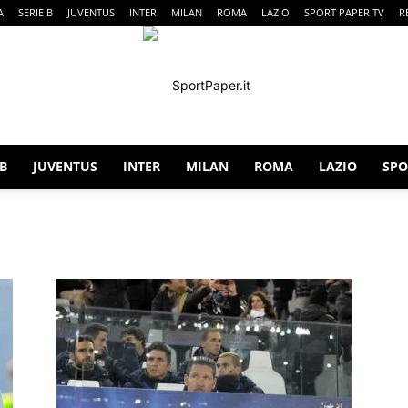
A
SERIE B
JUVENTUS
INTER
MILAN
ROMA
LAZIO
SPORT PAPER TV
R
 B
JUVENTUS
INTER
MILAN
ROMA
LAZIO
SPO
SportPaper