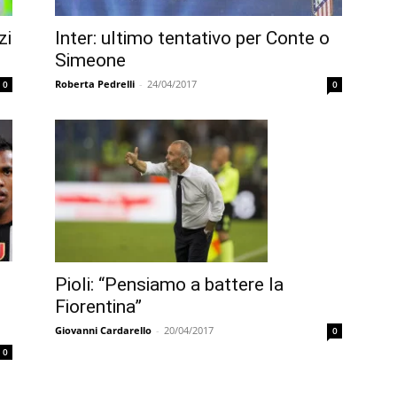
zi
Inter: ultimo tentativo per Conte o
Simeone
Roberta Pedrelli
-
24/04/2017
0
0
Pioli: “Pensiamo a battere la
Fiorentina”
Giovanni Cardarello
-
20/04/2017
0
0