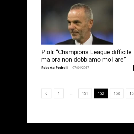
Pioli: “Champions League difficile
ma ora non dobbiamo mollare”
Roberta Pedrelli
-
07/04/2017
...
1
151
152
153
15