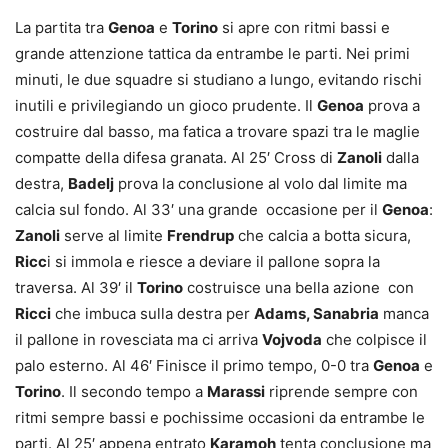
La partita tra
Genoa
e
Torino
si apre con ritmi bassi e
grande attenzione tattica da entrambe le parti. Nei primi
minuti, le due squadre si studiano a lungo, evitando rischi
inutili e privilegiando un gioco prudente. Il
Genoa
prova a
costruire dal basso, ma fatica a trovare spazi tra le maglie
compatte della difesa granata. Al 25′ Cross di
Zanoli
dalla
destra,
Badelj
prova la conclusione al volo dal limite ma
calcia sul fondo. Al 33′ una grande occasione per il
Genoa
:
Zanoli
serve al limite
Frendrup
che calcia a botta sicura,
Ricc
i si immola e riesce a deviare il pallone sopra la
traversa. Al 39′ il
Torino
costruisce una bella azione con
Ricci
che imbuca sulla destra per
Adams, Sanabria
manca
il pallone in rovesciata ma ci arriva
Vojvoda
che colpisce il
palo esterno. Al 46′ Finisce il primo tempo, 0-0 tra
Genoa
e
Torino
. Il secondo tempo a
Marassi
riprende sempre con
ritmi sempre bassi e pochissime occasioni da entrambe le
parti. Al 25′ appena entrato
Karamoh
tenta conclusione ma