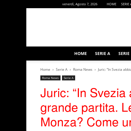
venerdì, Agosto 7, 2026
HOME
SERIE 
HOME
SERIE A
SERIE
Home
Serie A
Roma News
Juric: “In Svezia abb
Roma News
Serie A
Juric: “In Svezia
grande partita. 
Monza? Come una