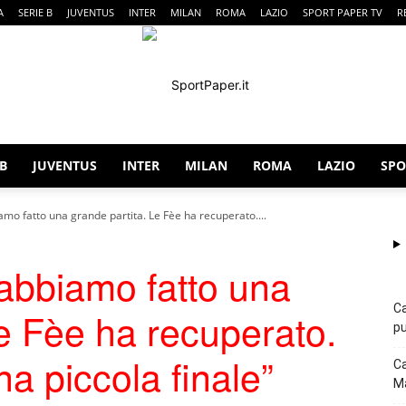
A
SERIE B
JUVENTUS
INTER
MILAN
ROMA
LAZIO
SPORT PAPER TV
R
 B
JUVENTUS
INTER
MILAN
ROMA
LAZIO
SPO
SportPaper
iamo fatto una grande partita. Le Fèe ha recuperato....
 abbiamo fatto una
Ca
Le Fèe ha recuperato.
pu
 piccola finale”
Ca
Ma