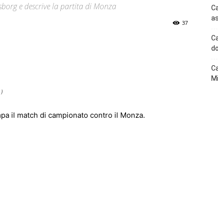
lfsborg e descrive la partita di Monza
Ca
as
37
Ca
p
Telegram
do
Ca
Mi
 )
pa il match di campionato contro il Monza.