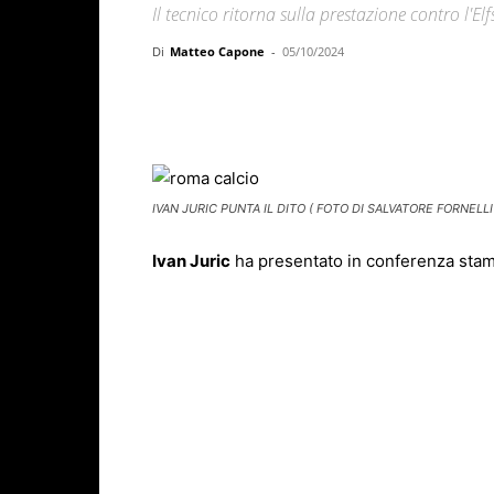
Il tecnico ritorna sulla prestazione contro l'E
Di
Matteo Capone
-
05/10/2024
Facebook
X
WhatsAp
IVAN JURIC PUNTA IL DITO ( FOTO DI SALVATORE FORNELLI
Ivan Juric
ha presentato in conferenza stam