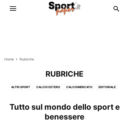
Home
Rubriche
RUBRICHE
ALTRI SPORT
CALCIO ESTERO
CALCIOMERCATO
EDITORIALE
ESCLUSIVE
FANTACALCIO
GOSSIP & CURIOSITÀ
ITALIA NAZIONALE
RUBRICHE
SERIE A
SERIE B
Tutto sul mondo dello sport e
benessere