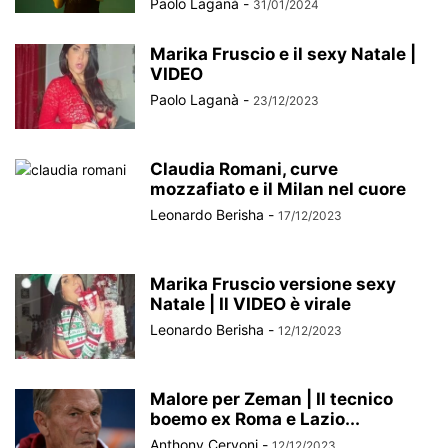
Paolo Laganà
-
31/01/2024
Marika Fruscio e il sexy Natale |
VIDEO
Paolo Laganà
-
23/12/2023
Claudia Romani, curve
mozzafiato e il Milan nel cuore
Leonardo Berisha
-
17/12/2023
Marika Fruscio versione sexy
Natale | Il VIDEO è virale
Leonardo Berisha
-
12/12/2023
Malore per Zeman | Il tecnico
boemo ex Roma e Lazio...
Anthony Cervoni
-
12/12/2023