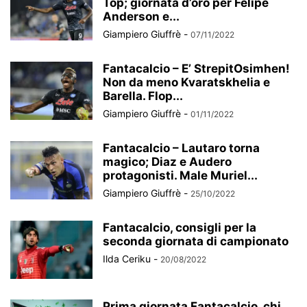
Top; giornata d’oro per Felipe
Anderson e...
Giampiero Giuffrè
-
07/11/2022
Fantacalcio – E’ StrepitOsimhen!
Non da meno Kvaratskhelia e
Barella. Flop...
Giampiero Giuffrè
-
01/11/2022
Fantacalcio – Lautaro torna
magico; Diaz e Audero
protagonisti. Male Muriel...
Giampiero Giuffrè
-
25/10/2022
Fantacalcio, consigli per la
seconda giornata di campionato
Ilda Ceriku
-
20/08/2022
Prima giornata Fantacalcio, chi