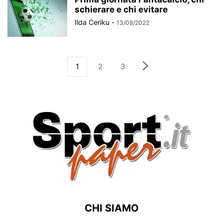
schierare e chi evitare
Ilda Ceriku
-
13/08/2022
1
2
3
CHI SIAMO