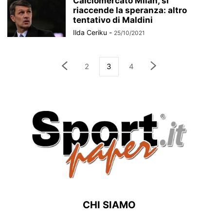
Calciomercato Milan, si
riaccende la speranza: altro
tentativo di Maldini
Ilda Ceriku
-
25/10/2021
2
3
4
CHI SIAMO