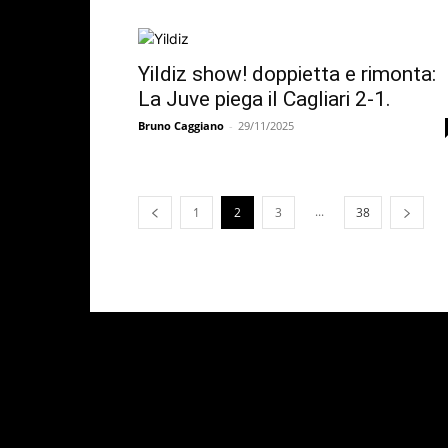
Yildiz show! doppietta e rimonta:
La Juve piega il Cagliari 2-1.
Bruno Caggiano
-
29/11/2025
...
1
2
3
38