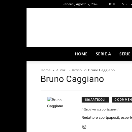
venerdì, Agosto 7, 2026
HOME
SERIE 
HOME
SERIE A
SERIE
Home
Autori
Articoli di Bruno Caggiano
Bruno Caggiano
186 ARTICOLI
0 COMMEN
http://www.sportpaper.it
Redattore sportpaper.it, esperto