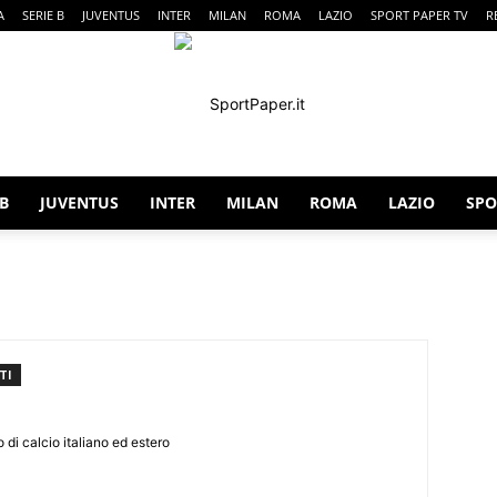
A
SERIE B
JUVENTUS
INTER
MILAN
ROMA
LAZIO
SPORT PAPER TV
R
 B
JUVENTUS
INTER
MILAN
ROMA
LAZIO
SPO
SportPaper
TI
 di calcio italiano ed estero