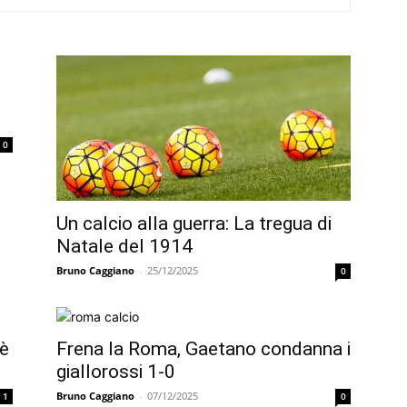
0
Un calcio alla guerra: La tregua di
Natale del 1914
Bruno Caggiano
-
25/12/2025
0
tè
Frena la Roma, Gaetano condanna i
giallorossi 1-0
Bruno Caggiano
-
07/12/2025
1
0