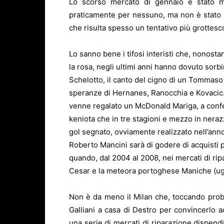
Lo scorso mercato di gennaio è stato mo
praticamente per nessuno, ma non è stato u
che risulta spesso un tentativo più grottesc
Lo sanno bene i tifosi interisti che, nonost
la rosa, negli ultimi anni hanno dovuto sorbir
Schelotto, il canto del cigno di un Tommaso 
speranze di Hernanes, Ranocchia e Kovacic. 
venne regalato un McDonald Mariga, a confe
keniota che in tre stagioni e mezzo in neraz
gol segnato, ovviamente realizzato nell’ann
Roberto Mancini sarà di godere di acquisti pi
quando, dal 2004 al 2008, nei mercati di rip
Cesar e la meteora portoghese Maniche (ugua
Non è da meno il Milan che, toccando pro
Galliani a casa di Destro per convincerlo ad
una serie di mercati di riparazione dispendi