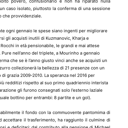
lto povero, confusionario e non ha riparato nulla
n caso isolato, piuttosto la conferma di una sessione
o che provvidenziale.
ante ogni gennaio le spese siano ingenti per migliorare
si gli acquisti inutili di Kuzmanovic, Kharja e
Rocchi in età pensionabile, le grandi e mai attese
Pure nell’anno del triplete, a Mourinho a gennaio
rma che se è l’anno giusto vinci anche se acquisti un
zurro collezionerà la bellezza di 21 presenze con un
o di grazia 2009-2010. La speranza nel 2016 per
ù redditizi rispetto al suo primo quadriennio interista
arazione gli furono consegnati solo l’esterno laziale
le bottino per entrambi: 8 partite e un gol).
babilmente il fondo con la commuovente pantomima di
 accettare il trasferimento, ha raggiunto il culmine di
osi e deficitari: dal contributo alla pensione di Michael