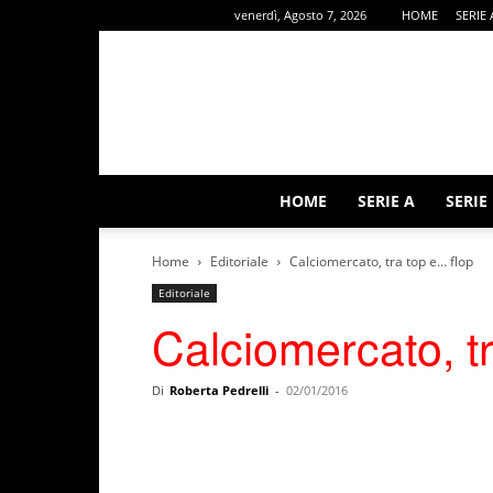
venerdì, Agosto 7, 2026
HOME
SERIE 
HOME
SERIE A
SERIE
Home
Editoriale
Calciomercato, tra top e… flop
Editoriale
Calciomercato, t
Di
Roberta Pedrelli
-
02/01/2016
Facebook
X
WhatsAp