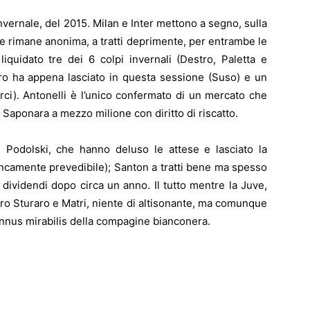
nvernale, del 2015. Milan e Inter mettono a segno, sulla
one rimane anonima, a tratti deprimente, per entrambe le
iquidato tre dei 6 colpi invernali (Destro, Paletta e
ltro ha appena lasciato in questa sessione (Suso) e un
ci). Antonelli è l’unico confermato di un mercato che
 Saponara a mezzo milione con diritto di riscatto.
 e Podolski, che hanno deluso le attese e lasciato la
rancamente prevedibile); Santon a tratti bene ma spesso
i dividendi dopo circa un anno. Il tutto mentre la Juve,
ro Sturaro e Matri, niente di altisonante, ma comunque
annus mirabilis della compagine bianconera.