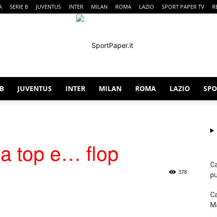
A
SERIE B
JUVENTUS
INTER
MILAN
ROMA
LAZIO
SPORT PAPER TV
R
 B
JUVENTUS
INTER
MILAN
ROMA
LAZIO
SPO
SportPaper
ra top e… flop
Ca
378
pu
p
Telegram
Ca
Ma