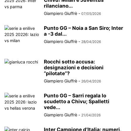
Chivu! Milan e Juventus
rilanciano...
Giampiero Giuffrè
-
07/05/2026
Punto GG – Noia a San Siro; Inter
a -3 dal...
Giampiero Giuffrè
-
28/04/2026
Rocchi sotto accusa:
designazioni e decisioni
“pilotate”?
Giampiero Giuffrè
-
26/04/2026
Punto GG – Sarri regala lo
scudetto a Chivu; Spalletti
vede...
Giampiero Giuffrè
-
21/04/2026
Inter Campione d’Italia: numeri,