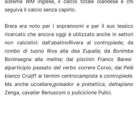
sistema WM
inglese, il calcio totale olandese e chi
seguiva il calcio senza capirlo.
Brera era noto per i soprannomi e per il suo lessico
ricercato che ancora oggi è utilizzato anche in settori
non calcistici: dall’
abatino
Rivera al
contropiede
; da
rombo di tuono
Riva alla
dea Eupalla
; da
Bonimba
Boninsegna alla
melina
; dal
piscinin
Franco Baresi
al
participio passato del verbo correre
Corso; dal
Pelè
bianco
Cruijff ai termini
centrocampista
e
contropiede
.
Ma anche
uccellare
,
goleador
e
pretattica
,
deltaplano
Zenga,
cavalier
Berlusconi o
puliciclone
Pulici.