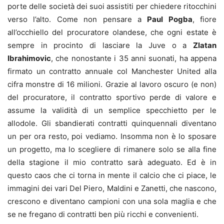
porte delle società dei suoi assistiti per chiedere ritocchini
verso l’alto. Come non pensare a
Paul Pogba
, fiore
all’occhiello del procuratore olandese, che ogni estate è
sempre in procinto di lasciare la Juve o a
Zlatan
Ibrahimovic
, che nonostante i 35 anni suonati, ha appena
firmato un contratto annuale col Manchester United alla
cifra monstre di 16 milioni. Grazie al lavoro oscuro (e non)
del procuratore, il contratto sportivo perde di valore e
assume la validità di un semplice specchietto per le
allodole. Gli sbandierati contratti quinquennali diventano
un per ora resto, poi vediamo. Insomma non è lo sposare
un progetto, ma lo scegliere di rimanere solo se alla fine
della stagione il mio contratto sarà adeguato. Ed è in
questo caos che ci torna in mente il calcio che ci piace, le
immagini dei vari Del Piero, Maldini e Zanetti, che nascono,
crescono e diventano campioni con una sola maglia e che
se ne fregano di contratti ben più ricchi e convenienti.