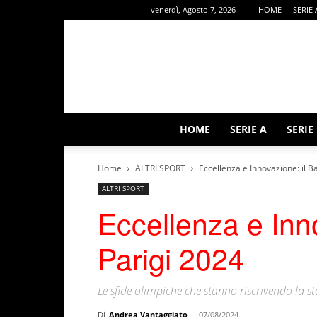
venerdì, Agosto 7, 2026
HOME
SERIE 
HOME
SERIE A
SERIE
Home
ALTRI SPORT
Eccellenza e Innovazione: il B
ALTRI SPORT
Eccellenza e Inno
Parigi 2024
Le sfide olimpiche che stanno riscrivendo la st
Di
Andrea Vantaggiato
-
07/08/2024