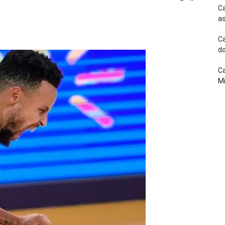
Ca
as
p
Telegram
Ca
do
Ca
Mi