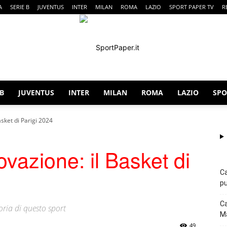
A
SERIE B
JUVENTUS
INTER
MILAN
ROMA
LAZIO
SPORT PAPER TV
R
 B
JUVENTUS
INTER
MILAN
ROMA
LAZIO
SPO
SportPaper
asket di Parigi 2024
vazione: il Basket di
Ca
pu
Ca
oria di questo sport
Ma
49