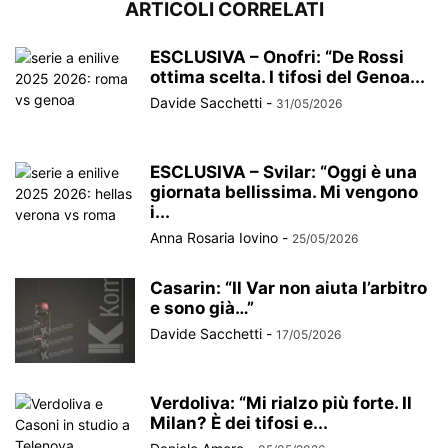
ARTICOLI CORRELATI
ESCLUSIVA – Onofri: “De Rossi
ottima scelta. I tifosi del Genoa...
Davide Sacchetti
-
31/05/2026
ESCLUSIVA – Svilar: “Oggi è una
giornata bellissima. Mi vengono
i...
Anna Rosaria Iovino
-
25/05/2026
Casarin: “Il Var non aiuta l’arbitro
e sono già…”
Davide Sacchetti
-
17/05/2026
Verdoliva: “Mi rialzo più forte. Il
Milan? È dei tifosi e...