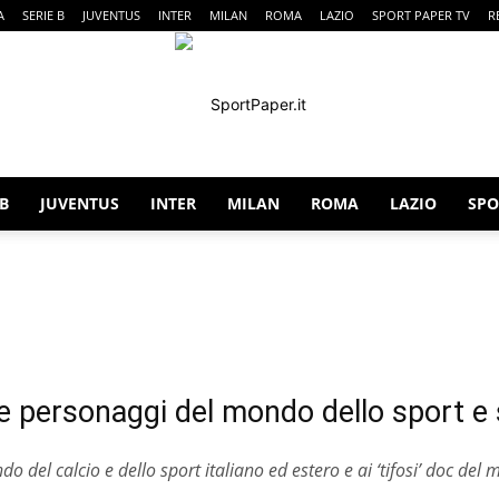
A
SERIE B
JUVENTUS
INTER
MILAN
ROMA
LAZIO
SPORT PAPER TV
R
 B
JUVENTUS
INTER
MILAN
ROMA
LAZIO
SPO
SportPaper
iale
Esclusive
Fantacalcio
Gossip & Curiosità
Italia Nazionale
 e personaggi del mondo dello sport e
do del calcio e dello sport italiano ed estero e ai ‘tifosi’ doc del