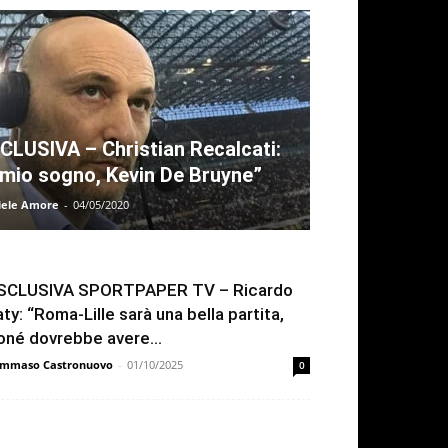
CLUSIVA – Christian Recalcati:
l mio sogno, Kevin De Bruyne”
iele Amore
-
04/05/2020
SCLUSIVA SPORTPAPER TV – Ricardo
aty: “Roma-Lille sarà una bella partita,
oné dovrebbe avere...
mmaso Castronuovo
-
01/10/2025
0