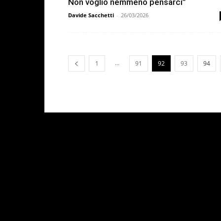
Non voglio nemmeno pensarci”
Davide Sacchetti
-
26/03/2026
...
1
91
92
93
94