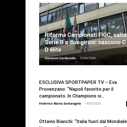
Riforma Campionati FIGC, salta
Serie B a due gironi: nascono C
D élite
Giovanni Cardarello
-
25/06/2020
ESCLUSIVA SPORTPAPER TV – Eva
Provenzano: “Napoli favorito per il
campionato. In Champions si...
Federico Maria Santangelo
-
19/05/2025
Ottavio Bianchi: “Italia fuori dal Mondial