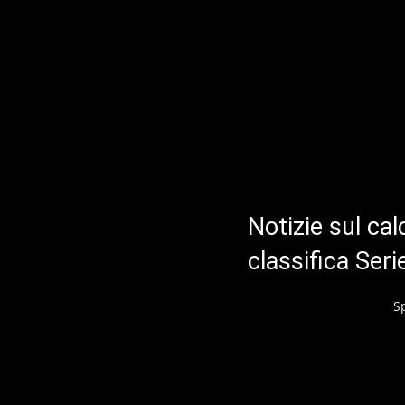
Notizie sul cal
classifica Ser
S