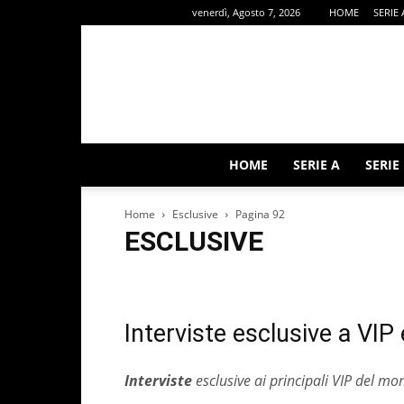
venerdì, Agosto 7, 2026
HOME
SERIE 
HOME
SERIE A
SERIE
Home
Esclusive
Pagina 92
ESCLUSIVE
ALTRI SPORT
Calcio Estero
Calciomercato
Editor
Rubriche
Serie A
Serie B
Interviste esclusive a VIP
Interviste
esclusive ai principali VIP del mon