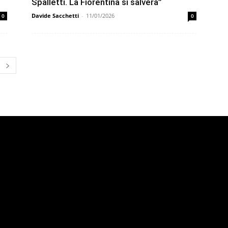
Spalletti. La Fiorentina si salverà”
Davide Sacchetti
-
11/01/2026
0
0