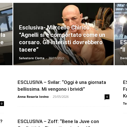
Esclusiva- Marcello Chirico:
 la
“Agnelli si è comportato come un
 e
corsaro. Gli interisti dovrebbero
ES
tacere”
“I
Salvatore Ciotta
-
30/11/2022
Dan
ESCLUSIVA – Svilar: “Oggi è una giornata
E
bellissima. Mi vengono i brividi”
F
K
Anna Rosaria Iovino
-
25/05/2026
0
To
0
e?
ESCLUSIVA – Zoff: “Bene la Juve con