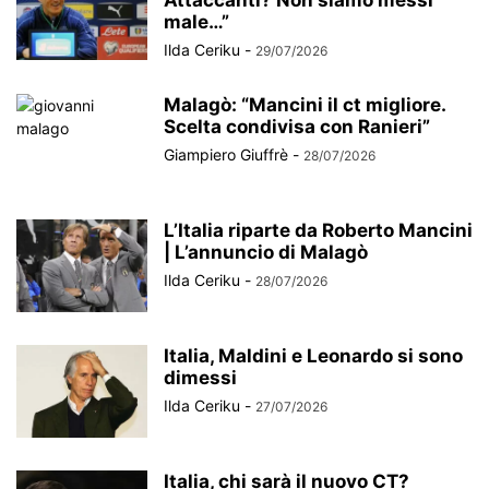
Attaccanti? Non siamo messi
male…”
Ilda Ceriku
-
29/07/2026
Malagò: “Mancini il ct migliore.
Scelta condivisa con Ranieri”
Giampiero Giuffrè
-
28/07/2026
L’Italia riparte da Roberto Mancini
| L’annuncio di Malagò
Ilda Ceriku
-
28/07/2026
Italia, Maldini e Leonardo si sono
dimessi
Ilda Ceriku
-
27/07/2026
Italia, chi sarà il nuovo CT?