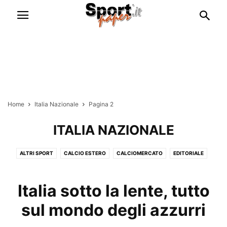
Home
Italia Nazionale
Pagina 2
ITALIA NAZIONALE
ALTRI SPORT
CALCIO ESTERO
CALCIOMERCATO
EDITORIALE
ESCLUSIVE
FANTACALCIO
GOSSIP & CURIOSITÀ
ITALIA NAZIONALE
RUBRICHE
SERIE A
SERIE B
Italia sotto la lente, tutto
sul mondo degli azzurri