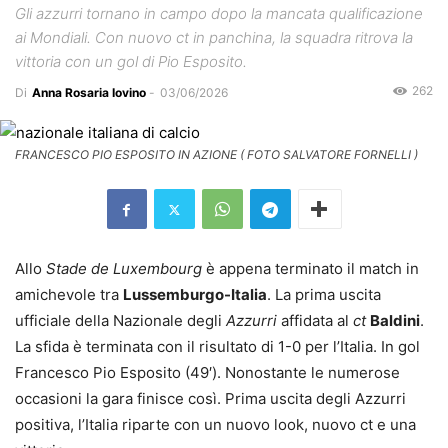
Gli azzurri tornano in campo dopo la mancata qualificazione
ai Mondiali. Con nuovo ct in panchina, la squadra ritrova la
vittoria con un gol di Pio Esposito.
262
Di
Anna Rosaria Iovino
-
03/06/2026
FRANCESCO PIO ESPOSITO IN AZIONE ( FOTO SALVATORE FORNELLI )
Allo
Stade de Luxembourg
è appena terminato il match in
amichevole tra
Lussemburgo-Italia
. La prima uscita
ufficiale della Nazionale degli
Azzurri
affidata al
ct
Baldini
.
La sfida è terminata con il risultato di 1-0 per l’Italia. In gol
Francesco Pio Esposito (49′). Nonostante le numerose
occasioni la gara finisce così. Prima uscita degli Azzurri
positiva, l’Italia riparte con un nuovo look, nuovo ct e una