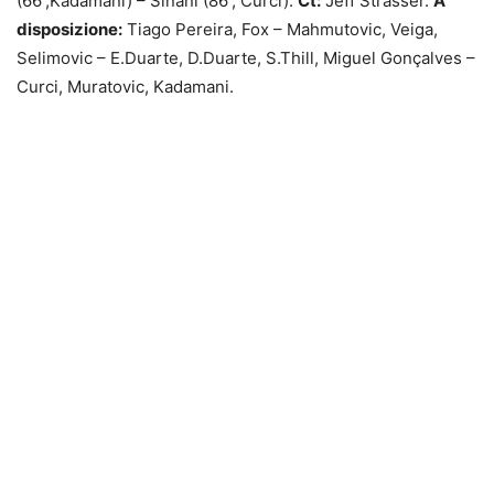
(66′,Kadamani) – Sinani (86′, Curci).
Ct:
Jeff Strasser.
A
disposizione:
Tiago Pereira, Fox – Mahmutovic, Veiga,
Selimovic – E.Duarte, D.Duarte, S.Thill, Miguel Gonçalves –
Curci, Muratovic, Kadamani.