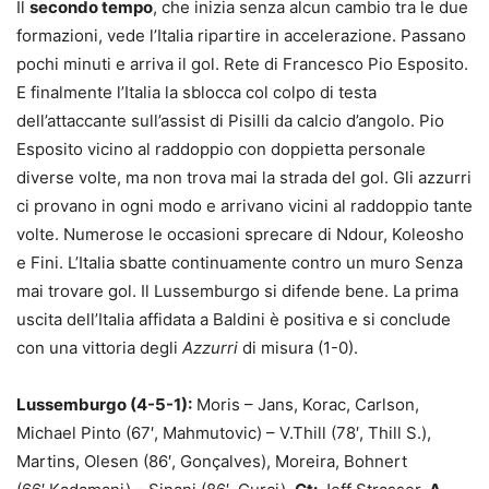
Il
secondo tempo
, che inizia senza alcun cambio tra le due
formazioni, vede l’Italia ripartire in accelerazione. Passano
pochi minuti e arriva il gol. Rete di Francesco Pio Esposito.
E finalmente l’Italia la sblocca col colpo di testa
dell’attaccante sull’assist di Pisilli da calcio d’angolo. Pio
Esposito vicino al raddoppio con doppietta personale
diverse volte, ma non trova mai la strada del gol. Gli azzurri
ci provano in ogni modo e arrivano vicini al raddoppio tante
volte. Numerose le occasioni sprecare di Ndour, Koleosho
e Fini. L’Italia sbatte continuamente contro un muro Senza
mai trovare gol. Il Lussemburgo si difende bene. La prima
uscita dell’Italia affidata a Baldini è positiva e si conclude
con una vittoria degli
Azzurri
di misura (1-0).
Lussemburgo (4-5-1):
Moris – Jans, Korac, Carlson,
Michael Pinto (67′, Mahmutovic) – V.Thill (78′, Thill S.),
Martins, Olesen (86′, Gonçalves), Moreira, Bohnert