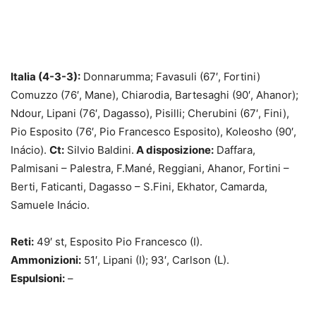
Italia (4-3-3):
Donnarumma; Favasuli (67′, Fortini)
Comuzzo (76′, Mane), Chiarodia, Bartesaghi (90′, Ahanor);
Ndour, Lipani (76′, Dagasso), Pisilli; Cherubini (67′, Fini),
Pio Esposito (76′, Pio Francesco Esposito), Koleosho (90′,
Inácio).
Ct:
Silvio Baldini.
A disposizione:
Daffara,
Palmisani – Palestra, F.Mané, Reggiani, Ahanor, Fortini –
Berti, Faticanti, Dagasso – S.Fini, Ekhator, Camarda,
Samuele Inácio.
Reti:
49′ st, Esposito Pio Francesco (I).
Ammonizioni:
51′, Lipani (I); 93′, Carlson (L).
Espulsioni:
–