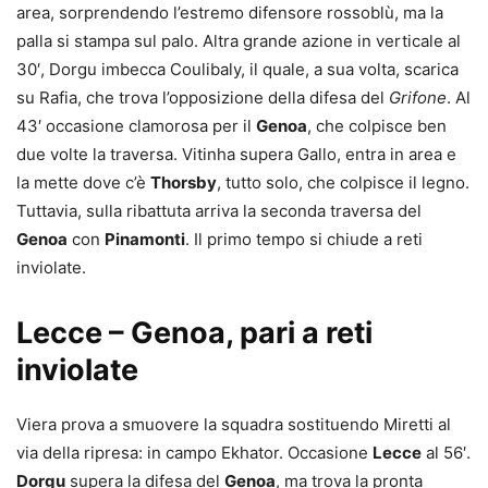
area, sorprendendo l’estremo difensore rossoblù, ma la
palla si stampa sul palo. Altra grande azione in verticale al
30′, Dorgu imbecca Coulibaly, il quale, a sua volta, scarica
su Rafia, che trova l’opposizione della difesa del
Grifone
. Al
43′ occasione clamorosa per il
Genoa
, che colpisce ben
due volte la traversa. Vitinha supera Gallo, entra in area e
la mette dove c’è
Thorsby
, tutto solo, che colpisce il legno.
Tuttavia, sulla ribattuta arriva la seconda traversa del
Genoa
con
Pinamonti
. Il primo tempo si chiude a reti
inviolate.
Lecce – Genoa, pari a reti
inviolate
Viera prova a smuovere la squadra sostituendo Miretti al
via della ripresa: in campo Ekhator. Occasione
Lecce
al 56′.
Dorgu
supera la difesa del
Genoa
, ma trova la pronta