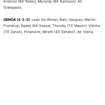
Krstovic (84′ Rebic), Morente (84′ Karlsson). All.
Giampaolo.
GENOA
(4-3-3)
: Leali; De Winter, Bani, Vasquez, Martin;
Frendrup, Badelj (64′ Kassa), Thorsby (73′ Masini); Vitinha
(70′ Zanoli), Pinamonti, Miretti (45′ Ekhator). All. Vieira.