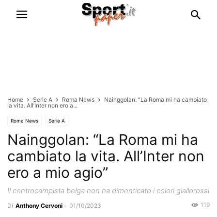
Home
Serie A
Roma News
Nainggolan: “La Roma mi ha cambiato
la vita. All’Inter non ero a...
Roma News
Serie A
Nainggolan: “La Roma mi ha
cambiato la vita. All’Inter non
ero a mio agio”
Il centrocampista belga non ha dimenticato i colori giallorossi
119
Di
Anthony Cervoni
-
01/10/2023