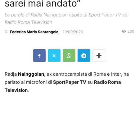
sarei mai andato”
Le parole di Radja Nainggolan ospite di Sport Paper TV su
Radio Roma Television
260
Di
Federico Maria Santangelo
-
19/09/2023
Radja
Nainggolan
, ex centrocampista di Roma e Inter, ha
parlato ai microfoni di
SportPaper TV
su
Radio Roma
Television
.