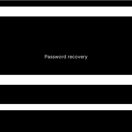
FORNELLI )
sa nelle prossime settimane. La società della
Vecchia Signora
Password recovery