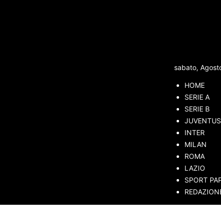
sabato, Agost
HOME
SERIE A
ibu Martinez: ma Torino è pronto il...
SERIE B
JUVENTUS
iva avanzata con Dibu
INTER
MILAN
piano B
ROMA
LAZIO
2538
SPORT PA
REDAZION
sApp
Telegram