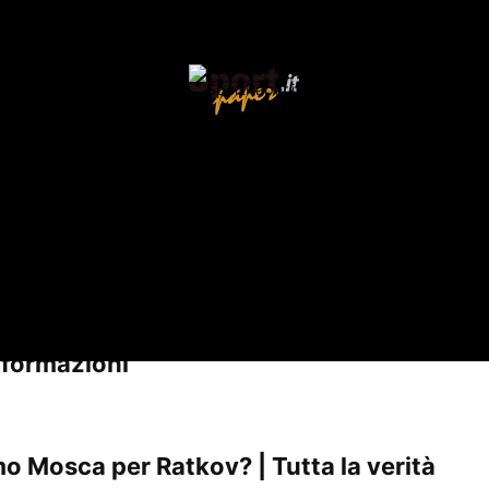
d ingaggiare Dibu Martinez, ma a 
rovare un nuovo portiere. La società sta lavorando da mesi alla ri
tatti e sono in fase di dialogo per capire di imbastire una tratta
o convinto del futuro alla Juve e
vuole solo il club bianconero
, 
ui la richiesta dell’Aston Villa per Martinez
fosse troppo alta:
i b
ARTICOLI CORRELATI
ALTRE INFO AUTORE
 formazioni
o Mosca per Ratkov? | Tutta la verità