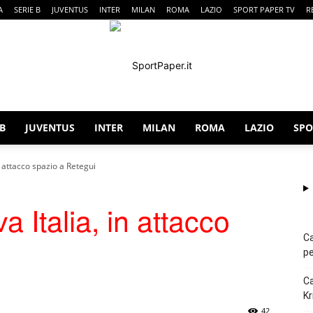
A
SERIE B
JUVENTUS
INTER
MILAN
ROMA
LAZIO
SPORT PAPER TV
R
 B
JUVENTUS
INTER
MILAN
ROMA
LAZIO
SPO
SportPaper
in attacco spazio a Retegui
va Italia, in attacco
Ca
pe
Ca
Kr
42