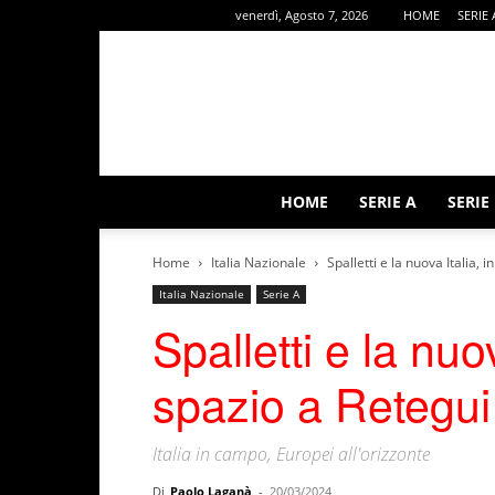
venerdì, Agosto 7, 2026
HOME
SERIE 
HOME
SERIE A
SERIE
Home
Italia Nazionale
Spalletti e la nuova Italia, 
Italia Nazionale
Serie A
Spalletti e la nuo
spazio a Retegui
Italia in campo, Europei all'orizzonte
Di
Paolo Laganà
-
20/03/2024