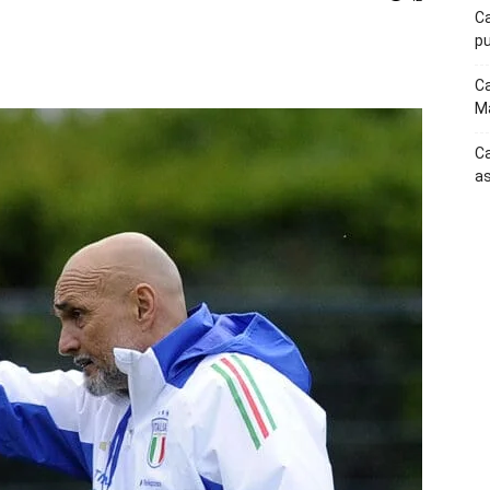
Ca
pu
p
Telegram
Ca
Ma
Ca
as