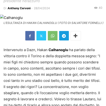
presidente nerazzurro
40
Di
Anthony Cervoni
-
28/04/2024
L’ESULTANZA DI HAKAN CALHANOGLU ( FOTO DI SALVATORE FORNELLI )
Intervenuto a Dazn, Hakan
Calhanoglu
ha parlato della
vittoria contro il Torino e della doppietta messoa segno: “I
miei figli mi chiedono sempre quando possono scendere
in campo, sono contenti, ascoltano sempre i cori dei tifosi.
Io sono contento, non mi aspettavo i due gol, divertirmi
così tanto in uno stadio così bello, è tutto merito dei tifosi.
Il segreto dei rigori? La concentrazione, non voglio
sbagliare, quando c’è l’occasione voglio metterla dentro. Il
segreto è lavorare e crederci. Volevo lo tirasse Lautaro, lui
mi ha detto di tirarlo e allora sono andato dal dischetto. In