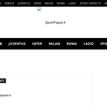
A
SERIE B
JUVENTUS
INTER
MILAN
ROMA
LAZIO
SPORT PAPER TV
R
 B
JUVENTUS
INTER
MILAN
ROMA
LAZIO
SPO
SportPaper
NTI
tpaper.tv