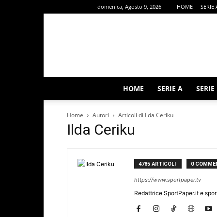
domenica, Agosto 9, 2026
HOME
SERIE 
HOME
SERIE A
SERIE
Home
Autori
Articoli di Ilda Ceriku
Ilda Ceriku
4785 ARTICOLI
0 COMME
https://www.sportpaper.tv
Redattrice SportPaper.it e spor