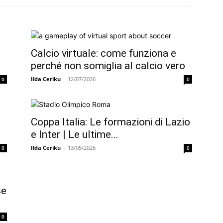
Calcio virtuale: come funziona e
perché non somiglia al calcio vero
Ilda Ceriku
-
12/07/2026
0
0
Coppa Italia: Le formazioni di Lazio
e Inter | Le ultime...
Ilda Ceriku
-
13/05/2026
0
0
se
0