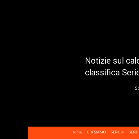
Notizie sul cal
classifica Ser
S
Home
CHI SIAMO
SERIE A
SERIE