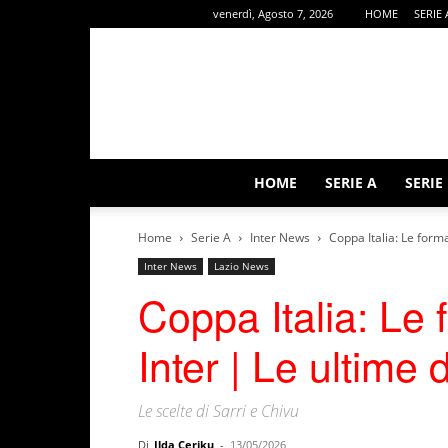
venerdì, Agosto 7, 2026
HOME
SERIE 
HOME
SERIE A
SERIE
Home
Serie A
Inter News
Coppa Italia: Le forma
Inter News
Lazio News
Coppa Italia: Le 
Inter | Le ultime 
Le scelte di Sarri e Chivu
Di
Ilda Ceriku
-
13/05/2026