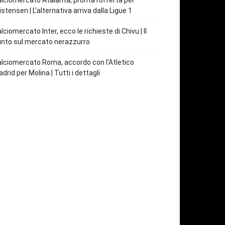
lciomercato Atalanta, pronta l’offerta per
istensen | L’alternativa arriva dalla Ligue 1
lciomercato Inter, ecco le richieste di Chivu | Il
nto sul mercato nerazzurro
lciomercato Roma, accordo con l’Atletico
drid per Molina | Tutti i dettagli