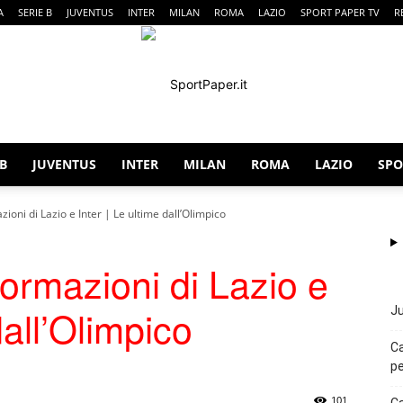
A
SERIE B
JUVENTUS
INTER
MILAN
ROMA
LAZIO
SPORT PAPER TV
R
 B
JUVENTUS
INTER
MILAN
ROMA
LAZIO
SPO
SportPaper
zioni di Lazio e Inter | Le ultime dall’Olimpico
formazioni di Lazio e
dall’Olimpico
Ju
Ca
pe
101