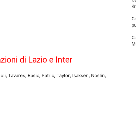
Ca
Kr
p
Telegram
Ca
pu
Ca
Ma
ioni di Lazio e Inter
i, Tavares; Basic, Patric, Taylor; Isaksen, Noslin,