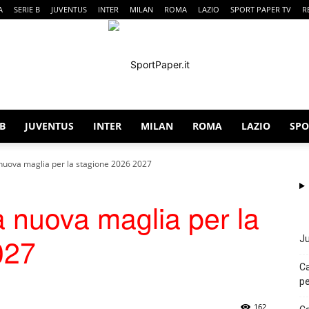
A
SERIE B
JUVENTUS
INTER
MILAN
ROMA
LAZIO
SPORT PAPER TV
R
 B
JUVENTUS
INTER
MILAN
ROMA
LAZIO
SPO
SportPaper
 nuova maglia per la stagione 2026 2027
a nuova maglia per la
027
Ju
Ca
pe
162