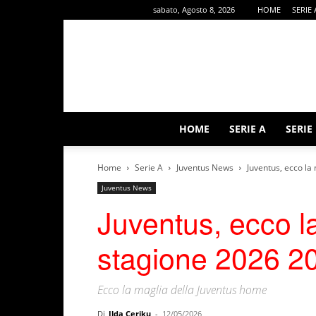
sabato, Agosto 8, 2026
HOME
SERIE 
HOME
SERIE A
SERIE
Home
Serie A
Juventus News
Juventus, ecco la
Juventus News
Juventus, ecco l
stagione 2026 2
Ecco la maglia della Juventus home
Di
Ilda Ceriku
-
12/05/2026