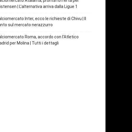
lciomercato Atalanta, pronta l’offerta per
istensen | L’alternativa arriva dalla Ligue 1
lciomercato Inter, ecco le richieste di Chivu | Il
nto sul mercato nerazzurro
lciomercato Roma, accordo con l’Atletico
drid per Molina | Tutti i dettagli