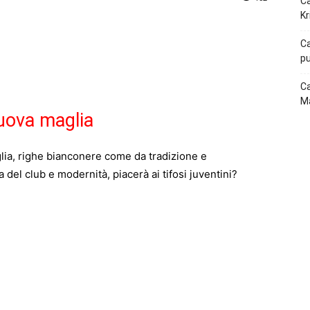
Ca
Kr
p
Telegram
Ca
pu
Ca
Ma
uova maglia
ia, righe bianconere come da tradizione e
 del club e modernità, piacerà ai tifosi juventini?