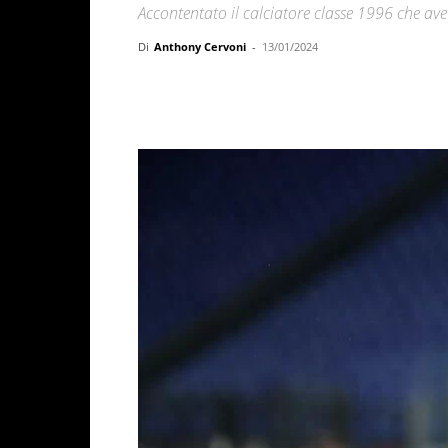
Accontentato il calciatore classe 1996 che ave
Di
Anthony Cervoni
-
13/01/2024
Facebook
X
WhatsAp