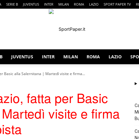
A
SERIE B
JUVENTUS
INTER
MILAN
ROMA
LAZIO
SPORT PAPER TV
R
 B
JUVENTUS
INTER
MILAN
ROMA
LAZIO
SPO
SportPaper
r Basic alla Salernitana | Martedì visite e firma...
zio, fatta per Basic
Ca
 Martedì visite e firma
Mi
B
ista
Ca
No