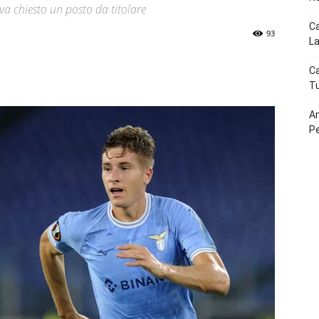
va chiesto un posto da titolare
Ca
93
La
p
Telegram
Ca
Tu
Am
P