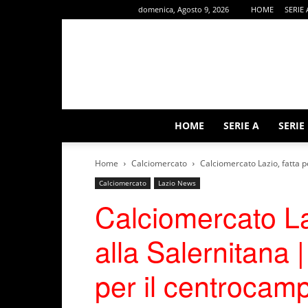
domenica, Agosto 9, 2026
HOME
SERIE 
HOME
SERIE A
SERIE
Home
Calciomercato
Calciomercato Lazio, fatta pe
Calciomercato
Lazio News
Calciomercato La
alla Salernitana |
per il centrocamp