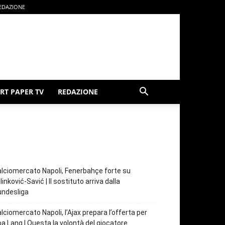
EDAZIONE
RT PAPER TV
REDAZIONE
lciomercato Napoli, Fenerbahçe forte su
linković-Savić | Il sostituto arriva dalla
undesliga
lciomercato Napoli, l’Ajax prepara l’offerta per
a Lang | Questa la volontà del giocatore