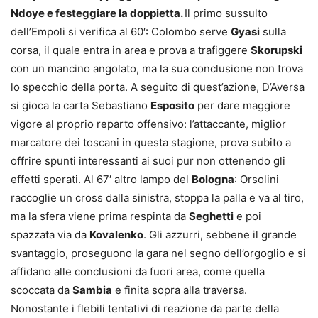
Ndoye e festeggiare la doppietta.
Il primo sussulto
dell’Empoli si verifica al 60′: Colombo serve
Gyasi
sulla
corsa, il quale entra in area e prova a trafiggere
Skorupski
con un mancino angolato, ma la sua conclusione non trova
lo specchio della porta. A seguito di quest’azione, D’Aversa
si gioca la carta Sebastiano
Esposito
per dare maggiore
vigore al proprio reparto offensivo: l’attaccante, miglior
marcatore dei toscani in questa stagione, prova subito a
offrire spunti interessanti ai suoi pur non ottenendo gli
effetti sperati. Al 67′ altro lampo del
Bologna
: Orsolini
raccoglie un cross dalla sinistra, stoppa la palla e va al tiro,
ma la sfera viene prima respinta da
Seghetti
e poi
spazzata via da
Kovalenko
. Gli azzurri, sebbene il grande
svantaggio, proseguono la gara nel segno dell’orgoglio e si
affidano alle conclusioni da fuori area, come quella
scoccata da
Sambia
e finita sopra alla traversa.
Nonostante i flebili tentativi di reazione da parte della