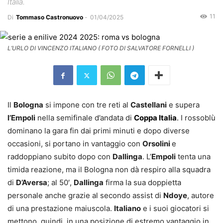
Italia.
11
Di
Tommaso Castronuovo
-
01/04/2025
L’URLO DI VINCENZO ITALIANO ( FOTO DI SALVATORE FORNELLI )
Il
Bologna
si impone con tre reti al
Castellani
e supera
l’Empoli
nella semifinale d’andata di
Coppa Italia
.
I rossoblù
dominano la gara fin dai primi minuti e dopo diverse
occasioni, si portano in vantaggio con
Orsolini
e
raddoppiano subito dopo con
Dallinga
. L’
Empoli
tenta una
timida reazione, ma il Bologna non dà respiro alla squadra
di
D’Aversa
; al 50′,
Dallinga
firma la sua doppietta
personale anche grazie al secondo assist di
Ndoye
, autore
di una prestazione maiuscola.
Italiano
e i suoi giocatori si
mettono, quindi, in una posizione di estremo vantaggio in