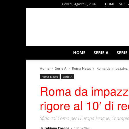
giovedì, Agosto 6, 2026
HOME
SERIE 
HOME
SERIE A
SERIE
Home
Serie A
Roma News
Roma da impazzire, i 
Roma News
Serie A
Roma da impazzire
rigore al 10′ di r
Sfida col Como per l'Europa League, Champio
Di
Fabiano Corona
-
10/05/2026