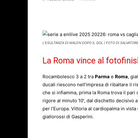
Facebook
X
WhatsAp
L’ESULTANZA DI MALEN DOPO IL GOL ( FOTO DI SALVATORE
La Roma vince al fotofini
Rocambolesco 3 a 2 tra
Parma
e
Roma
, gi
ducali riescono nell’impresa di ribaltare il ri
che si infiamma, prima la Roma trova il pari 
rigore al minuto 10′, dal dischetto decisivo 
per l’Europa. Vittoria al cardiopalma in vist
giallorossi di Gasperini.