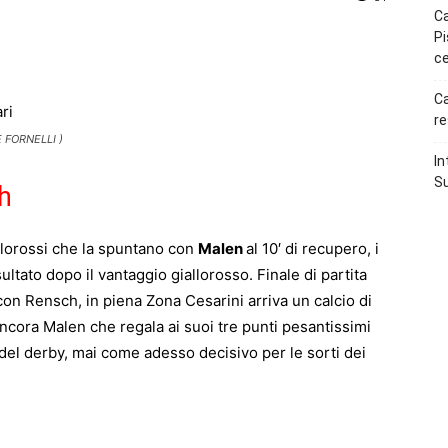
Ca
Pi
p
Telegram
ce
Ca
re
 FORNELLI )
In
Su
sh
allorossi che la spuntano con
Malen
al 10′ di recupero, i
sultato dopo il vantaggio giallorosso. Finale di partita
con Rensch, in piena Zona Cesarini arriva un calcio di
ancora Malen che regala ai suoi tre punti pesantissimi
a del derby, mai come adesso decisivo per le sorti dei