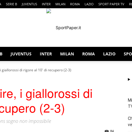
A
SERIE B
JUVENTUS
INTER
MILAN
ROMA
LAZIO
SPORT PAPER TV
R
 B
JUVENTUS
INTER
MILAN
ROMA
LAZIO
SPO
SportPaper
giallorossi di rigore al 10′ di recupero (2-3)
, i giallorossi di
Mi
ecupero (2-3)
T
Ch
ns sogno non impossibile
ve
84