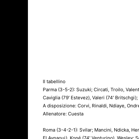
Il tabellino
Parma (3-5-2): Suzuki; Circati, Troilo, Valen
Caviglia (79′ Estevez), Valeri (74′ Britschgi)
A disposizione: Corvi, Rinaldi, Ndiaye, Ond
Allenatore: Cuesta
Roma (3-4-2-1): Svilar; Mancini, Ndicka, Herm
El Aynaoui), Koné (74′ Venturino), Wesley; So