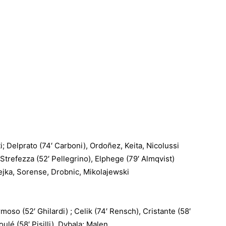
ti; Delprato (74′ Carboni), Ordoñez, Keita, Nicolussi
; Strefezza (52′ Pellegrino), Elphege (79′ Almqvist)
rejka, Sorense, Drobnic, Mikolajewski
oso (52′ Ghilardi) ; Celik (74′ Rensch), Cristante (58′
ulé (58′ Pisilli), Dybala; Malen