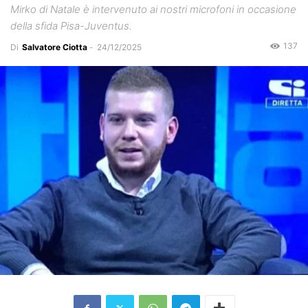
Mirko di Natale è intervenuto ai nostri microfoni in occasione
della sfida Pisa-Juventus.
137
Di
Salvatore Ciotta
-
24/12/2025