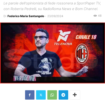
Le parole dell'opinionista di fede rossonera a SportPaper TV,
con Roberta Pedrelli, su RadioRoma News e Bom Channel.
48
Di
Federico Maria Santangelo
-
23/09/2024