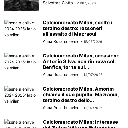
Salvatore Ciotta
-
29/07/2026
Calciomercato Milan, scelto il
terzino destro: rossoneri
all’assalto di Mazraoui
Anna Rosaria Iovino
-
15/07/2026
Calciomercato Milan, occasione
Antonio Silva: non rinnova col
Benfica, torna sul...
Anna Rosaria Iovino
-
14/07/2026
Calciomercato Milan, Amorim
chiama il suo pupillo: Mazraoui,
terzino destro dello...
Anna Rosaria Iovino
-
13/07/2026
Calciomercato Milan: interesse
dell’Aston Villa per Estupinian