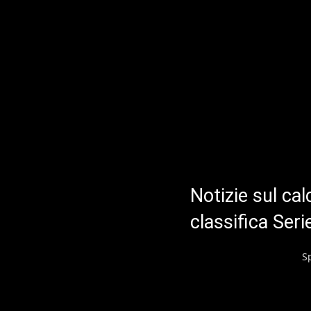
Notizie sul cal
classifica Ser
S