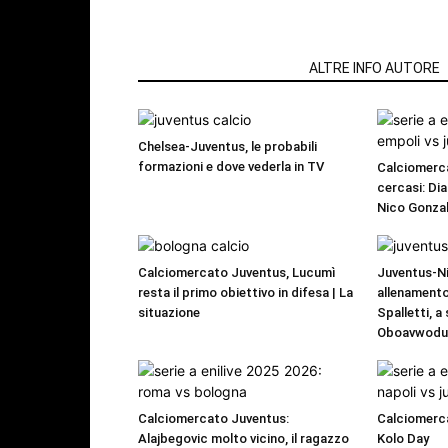
ARTICOLI CORRELATI
ALTRE INFO AUTORE
Chelsea-Juventus, le probabili
formazioni e dove vederla in TV
Calciomerca
cercasi: Dia
Nico Gonzal
Calciomercato Juventus, Lucumì
Juventus-Ni
resta il primo obiettivo in difesa | La
allenamento
situazione
Spalletti, a
Oboavwod
Calciomercato Juventus:
Calciomerca
Alajbegovic molto vicino, il ragazzo
Kolo Day