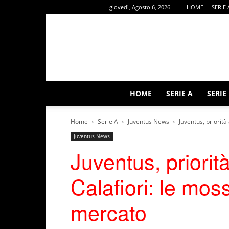
giovedì, Agosto 6, 2026
HOME
SERIE 
HOME
SERIE A
SERIE
Home
Serie A
Juventus News
Juventus, priorità
Juventus News
Juventus, priori
Calafiori: le moss
mercato