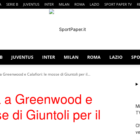
A
SERIE B
JUVENTUS
INTER
MILAN
ROMA
LAZIO
SPORT PAPER TV
R
 B
JUVENTUS
INTER
MILAN
ROMA
LAZIO
SPO
SportPaper
 a Greenwood e Calafiori: le mosse di Giuntoli per il...
tà a Greenwood e
Mi
e di Giuntoli per il
T
Ch
ve