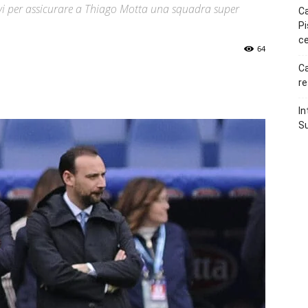
tivi per assicurare a Thiago Motta una squadra super
Ca
Pi
ce
64
Ca
p
Telegram
re
In
Su