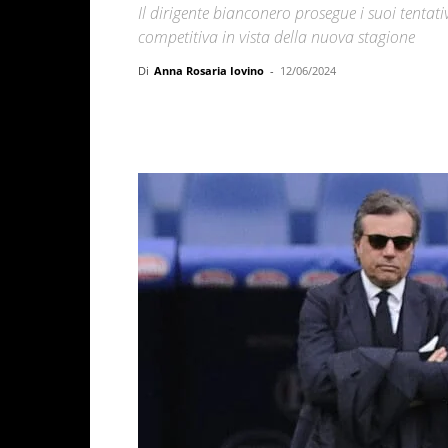
Il dirigente bianconero prosegue i suoi tenta
competitiva in vista della nuova stagione
Di
Anna Rosaria Iovino
-
12/06/2024
Facebook
X
WhatsAp