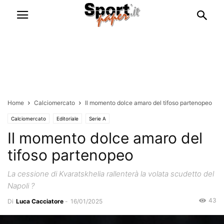
Home
Calciomercato
Il momento dolce amaro del tifoso partenopeo
Calciomercato
Editoriale
Serie A
Il momento dolce amaro del
tifoso partenopeo
La cessione di Kvaratskhelia rallenterà la volata scudetto del
Napoli ?
43
Di
Luca Cacciatore
-
16/01/2025