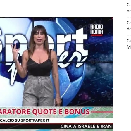
p
Telegram
Ca
as
Ca
do
Ca
Mi