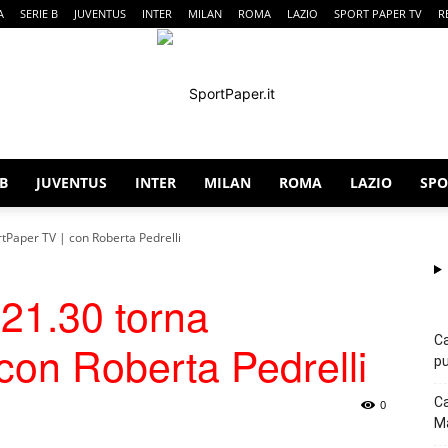
A
SERIE B
JUVENTUS
INTER
MILAN
ROMA
LAZIO
SPORT PAPER TV
R
 B
JUVENTUS
INTER
MILAN
ROMA
LAZIO
SPO
SportPaper
rtPaper TV | con Roberta Pedrelli
 21.30 torna
Ca
con Roberta Pedrelli
pu
Ca
0
Ma