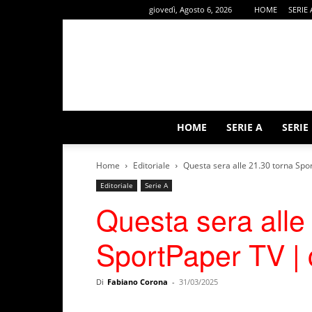
giovedì, Agosto 6, 2026
HOME
SERIE 
HOME
SERIE A
SERIE
Home
Editoriale
Questa sera alle 21.30 torna Spo
Editoriale
Serie A
Questa sera alle
SportPaper TV | 
Di
Fabiano Corona
-
31/03/2025