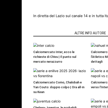
In diretta del Lazio sul canale 14 e in tutta It
ARTICOLI CORRELATI
ALTRE INFO AUTORE
Calciomercato Inter, ecco le
Calciomerc
richieste di Chivu | Il punto sul
l’Atletico M
mercato nerazzurro
dettagli
Calciomercato Como, Chalobah e
Calciomerca
Yan Couto: doppio colpo | Ora all-in
verso l’Inte
su Kean
Chelsea-Juventus, le probabili