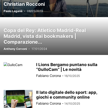
Christian Rocconi
Paolo Laganà
-
08/05/2019
Copa del Rey: Atletico Madrid-Real
Madrid, vista dai bookmakers |
Comparazione...
Anthony Cervoni
-
17/01/2024
I Lions Bergamo puntano sulla
“GulloCam” | Le novità
Fabiano Corona
-
16/10/2025
Il lato digitale dello sport: app,
giochi e community online
Fabiano Corona
-
14/10/2025