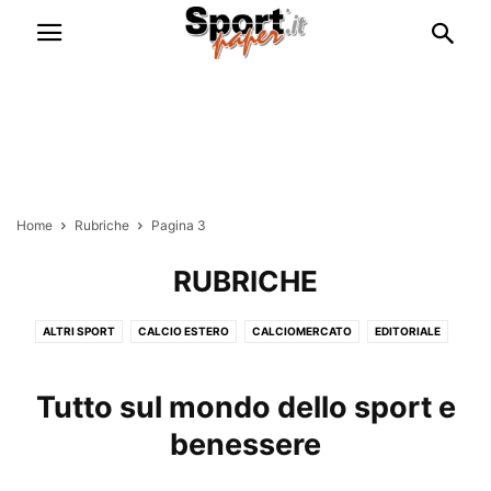
Home
Rubriche
Pagina 3
RUBRICHE
ALTRI SPORT
CALCIO ESTERO
CALCIOMERCATO
EDITORIALE
ESCLUSIVE
FANTACALCIO
GOSSIP & CURIOSITÀ
ITALIA NAZIONALE
RUBRICHE
SERIE A
SERIE B
Tutto sul mondo dello sport e
benessere