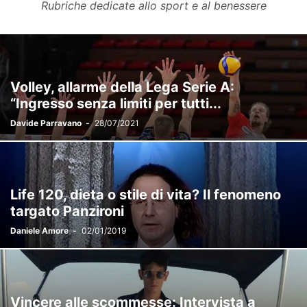
Rubriche dedicate allo sport e al benessere
Volley, allarme della Lega Serie A:
“Ingresso senza limiti per tutti...
Davide Parravano
-
28/07/2021
Life 120, dieta o stile di vita? Il fenomeno
targato Panzironi
Daniele Amore
-
02/01/2019
Vincere alle scommesse: Intervista a